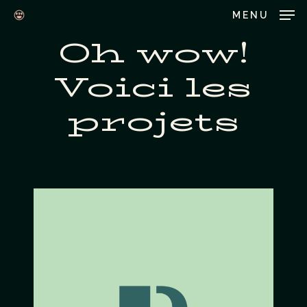
Skip
MENU
to
Oh wow!
Close
main
Menu
Voici les
content
projets