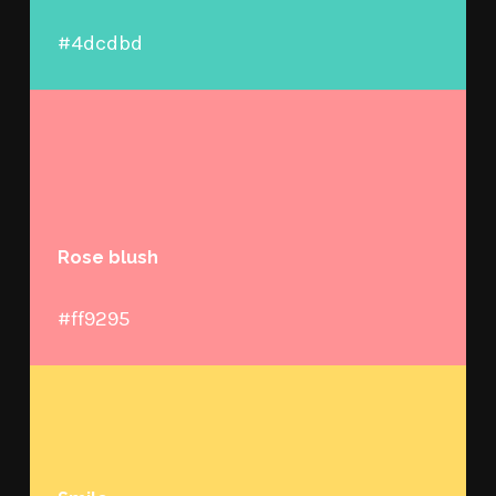
#4dcdbd
Rose blush
#ff9295